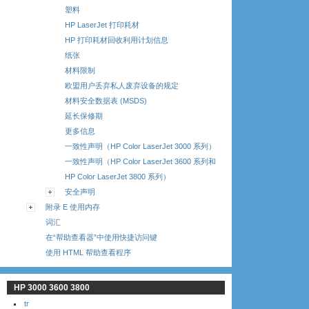
塑料
HP LaserJet 打印耗材
HP 打印耗材回收利用计划信息
纸张
材料限制
欧盟用户丢弃私人废弃设备的规定
材料安全数据表 (MSDS)
延长保修期
更多信息
一致性声明（HP Color LaserJet 3000 系列）
一致性声明（HP Color LaserJet 3600 系列和
HP Color LaserJet 3800 系列）
安全声明
附录 E 使用内存
词汇
在“帮助查看器”中使用快捷访问键
使用 HTML 帮助查看程序
HP 3000 3600 3800
tr