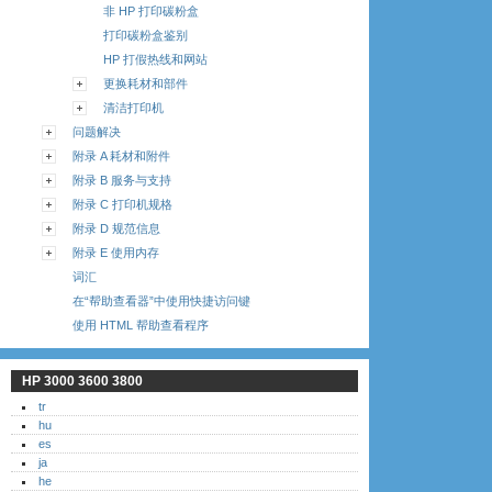
非 HP 打印碳粉盒
打印碳粉盒鉴别
HP 打假热线和网站
更换耗材和部件
清洁打印机
问题解决
附录 A 耗材和附件
附录 B 服务与支持
附录 C 打印机规格
附录 D 规范信息
附录 E 使用内存
词汇
在“帮助查看器”中使用快捷访问键
使用 HTML 帮助查看程序
HP 3000 3600 3800
tr
hu
es
ja
he