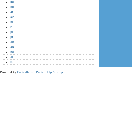
de
no
ar
sv
nl
it
pl
pt
en
da
ko
el
ru
Powered by
PrinterDepo - Printer Help & Shop