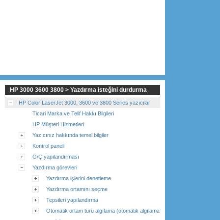
HP 3000 3600 3800 > Yazdırma isteğini durdurma
HP Color LaserJet 3000, 3600 ve 3800 Series yazıcılar
Ticari Marka ve Telif Hakkı Bilgileri
HP Müşteri Hizmetleri
Yazıcınız hakkında temel bilgiler
Kontrol paneli
G/Ç yapılandırması
Yazdırma görevleri
Yazdırma işlerini denetleme
Yazdırma ortamını seçme
Tepsileri yapılandırma
Otomatik ortam türü algılama (otomatik algılama