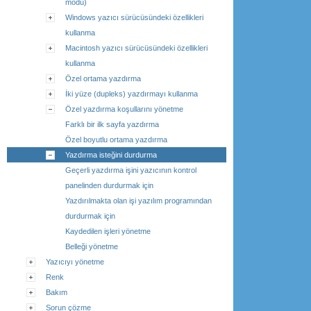
modu)
Windows yazıcı sürücüsündeki özellikleri
kullanma
Macintosh yazıcı sürücüsündeki özellikleri
kullanma
Özel ortama yazdırma
İki yüze (dupleks) yazdırmayı kullanma
Özel yazdırma koşullarını yönetme
Farklı bir ilk sayfa yazdırma
Özel boyutlu ortama yazdırma
Yazdırma isteğini durdurma
Geçerli yazdırma işini yazıcının kontrol
panelinden durdurmak için
Yazdırılmakta olan işi yazılım programından
durdurmak için
Kaydedilen işleri yönetme
Belleği yönetme
Yazıcıyı yönetme
Renk
Bakım
Sorun çözme