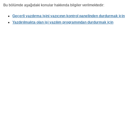
Bu bölümde aşağıdaki konular hakkında bilgiler verilmektedir:
Geçerli yazdırma işini yazıcının kontrol panelinden durdurmak için
Yazdırılmakta olan işi yazılım programından durdurmak için