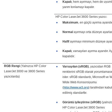
●
Kapalı
, hem ayırmayı, hem de uyum
yarım tonlamayı kapatır.
HP Color LaserJet 3600 Series yazıcı:
●
Maksimum
, en güçlü ayırma ayarıdır
●
Normal
ayırmayı orta düzeye ayarlar
●
Hafif
ayırmayı minimum düzeye ayarl
●
Kapalı
, varsayılan ayırma ayarıdır. 
kapalıdır.
RGB Rengi
(Yalnızca HP Color
●
Varsayılan (sRGB)
, yazıcıdan RGB
LaserJet 3000 ve 3800 Series
renklerini sRGB olarak yorumlaması
yazıcılarda)
ister. sRGB standardı, Microsoft ve 
Wide Web Konsorsiyumu
(
http://www.w3.org
) tarafından kabu
edilmiş standarttır.
●
Görüntü iyileştirme (sRGB)
(yalnız
HP Color LaserJet 3800 Series