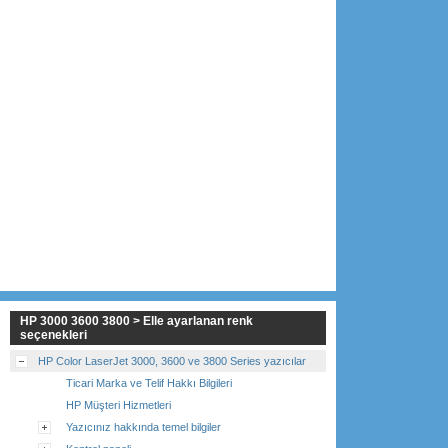
HP 3000 3600 3800 > Elle ayarlanan renk
seçenekleri
HP Color LaserJet 3000, 3600 ve 3800 Series yazıcılar
Ticari Marka ve Telif Hakkı Bilgileri
HP Müşteri Hizmetleri
Yazıcınız hakkında temel bilgiler