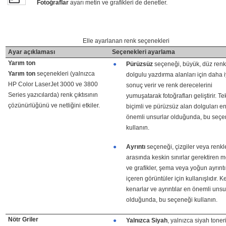
Fotoğraflar
ayarı metin ve grafikleri de denetler.
Elle ayarlanan renk seçenekleri
Ayar açıklaması
Seçenekleri ayarlama
Yarım ton
●
Pürüzsüz
seçeneği, büyük, düz renk
Yarım ton
seçenekleri (yalnızca
dolgulu yazdırma alanları için daha i
HP Color LaserJet 3000 ve 3800
sonuç verir ve renk derecelerini
Series yazıcılarda) renk çıktısının
yumuşatarak fotoğrafları geliştirir. Te
çözünürlüğünü ve netliğini etkiler.
biçimli ve pürüzsüz alan dolguları e
önemli unsurlar olduğunda, bu seçe
kullanın.
●
Ayrıntı
seçeneği, çizgiler veya renkl
arasında keskin sınırlar gerektiren m
ve grafikler, şema veya yoğun ayrıntı
içeren görüntüler için kullanışlıdır. K
kenarlar ve ayrıntılar en önemli unsu
olduğunda, bu seçeneği kullanın.
Nötr Griler
●
Yalnızca Siyah
, yalnızca siyah toner