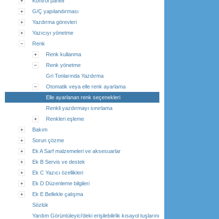
Kontrol paneli
G/Ç yapılandırması
Yazdırma görevleri
Yazıcıyı yönetme
Renk
Renk kullanma
Renk yönetme
Gri Tonlarında Yazdırma
Otomatik veya elle renk ayarlama
Elle ayarlanan renk seçenekleri
Renkli yazdırmayı sınırlama
Renkleri eşleme
Bakım
Sorun çözme
Ek A Sarf malzemeleri ve aksesuarlar
Ek B Servis ve destek
Ek C Yazıcı özellikleri
Ek D Düzenleme bilgileri
Ek E Bellekle çalışma
Sözlük
Yardım Görüntüleyici'deki erişilebilirlik kısayol tuşlarını