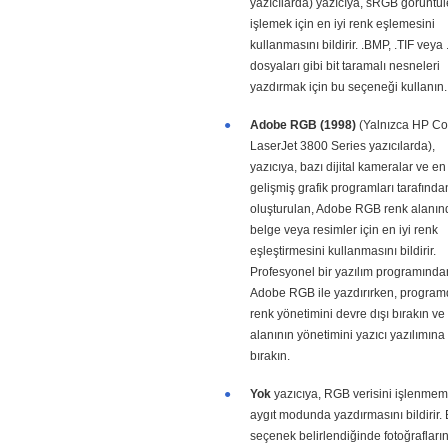
yazıcılarda) yazıcıya, sRGB görüntül
işlemek için en iyi renk eşlemesini
kullanmasını bildirir. .BMP, .TIF veya
dosyaları gibi bit taramalı nesneleri
yazdırmak için bu seçeneği kullanın.
●
Adobe RGB (1998)
(Yalnızca HP Co
LaserJet 3800 Series yazıcılarda),
yazıcıya, bazı dijital kameralar ve en
gelişmiş grafik programları tarafında
oluşturulan, Adobe RGB renk alanın
belge veya resimler için en iyi renk
eşleştirmesini kullanmasını bildirir.
Profesyonel bir yazılım programında
Adobe RGB ile yazdırırken, program
renk yönetimini devre dışı bırakın ve
alanının yönetimini yazıcı yazılımına
bırakın.
●
Yok
yazıcıya, RGB verisini işlenmem
aygıt modunda yazdırmasını bildirir.
seçenek belirlendiğinde fotoğrafları