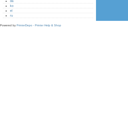
da
ko
el
ru
Powered by
PrinterDepo - Printer Help & Shop