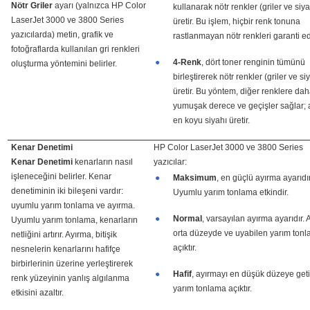
Nötr Griler
ayarı (yalnızca HP Color
kullanarak nötr renkler (griler ve siy
LaserJet 3000 ve 3800 Series
üretir. Bu işlem, hiçbir renk tonuna
yazıcılarda) metin, grafik ve
rastlanmayan nötr renkleri garanti ed
fotoğraflarda kullanılan gri renkleri
●
4-Renk
, dört toner renginin tümünü
oluşturma yöntemini belirler.
birleştirerek nötr renkler (griler ve si
üretir. Bu yöntem, diğer renklere da
yumuşak derece ve geçişler sağlar; 
en koyu siyahı üretir.
Kenar Denetimi
HP Color LaserJet 3000 ve 3800 Series
Kenar Denetimi
kenarların nasıl
yazıcılar:
işleneceğini belirler. Kenar
●
Maksimum
, en güçlü ayırma ayarıdır
denetiminin iki bileşeni vardır:
Uyumlu yarım tonlama etkindir.
uyumlu yarım tonlama ve ayırma.
●
Normal
, varsayılan ayırma ayarıdır.
Uyumlu yarım tonlama, kenarların
orta düzeyde ve uyabilen yarım ton
netliğini artırır. Ayırma, bitişik
açıktır.
nesnelerin kenarlarını hafifçe
birbirlerinin üzerine yerleştirerek
●
Hafif
, ayırmayı en düşük düzeye geti
renk yüzeyinin yanlış algılanma
yarım tonlama açıktır.
etkisini azaltır.