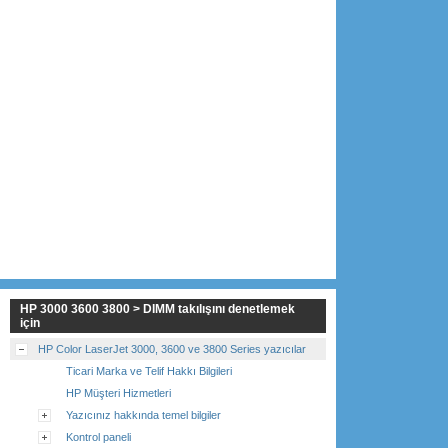
HP 3000 3600 3800 > DIMM takılışını denetlemek
için
HP Color LaserJet 3000, 3600 ve 3800 Series yazıcılar
Ticari Marka ve Telif Hakkı Bilgileri
HP Müşteri Hizmetleri
Yazıcınız hakkında temel bilgiler
Kontrol paneli