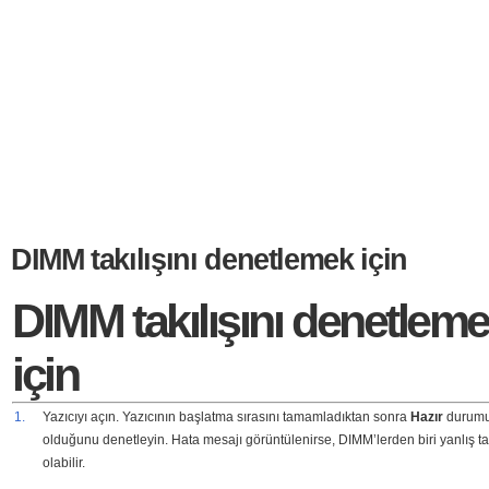
DIMM takılışını denetlemek için
DIMM takılışını denetlem
için
1.
Yazıcıyı açın. Yazıcının başlatma sırasını tamamladıktan sonra
Hazır
durum
olduğunu denetleyin. Hata mesajı görüntülenirse, DIMM’lerden biri yanlış ta
olabilir.