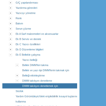
G/Ç yapılandırması
Yazdırma görevleri
Yazıcıyı yönetme
Renk
Bakım
Sorun çözme
Ek A Sarf malzemeleri ve aksesuarlar
Ek B Servis ve destek
Ek C Yazıcı özellikleri
Ek D Düzenleme bilgileri
Ek E Bellekle çalışma
Yazıcı belleği
Bellek DIMM'leri takma
Bellek ve yazı tipi DIMM'lerini takmak için
Belleği etkinleştirme
DIMM takılışını denetleme
DIMM takılışını denetlemek için
Sözlük
Yardım Görüntüleyici'deki erişilebilirlik kısayol tuşlarını
kullanma