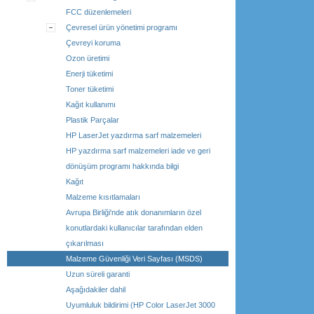
FCC düzenlemeleri
Çevresel ürün yönetimi programı
Çevreyi koruma
Ozon üretimi
Enerji tüketimi
Toner tüketimi
Kağıt kullanımı
Plastik Parçalar
HP LaserJet yazdırma sarf malzemeleri
HP yazdırma sarf malzemeleri iade ve geri
dönüşüm programı hakkında bilgi
Kağıt
Malzeme kısıtlamaları
Avrupa Birliği'nde atık donanımların özel
konutlardaki kullanıcılar tarafından elden
çıkarılması
Malzeme Güvenliği Veri Sayfası (MSDS)
Uzun süreli garanti
Aşağıdakiler dahil
Uyumluluk bildirimi (HP Color LaserJet 3000