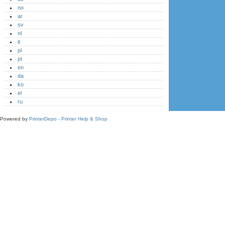
no
ar
sv
nl
it
pl
pt
en
da
ko
el
ru
Powered by
PrinterDepo - Printer Help & Shop