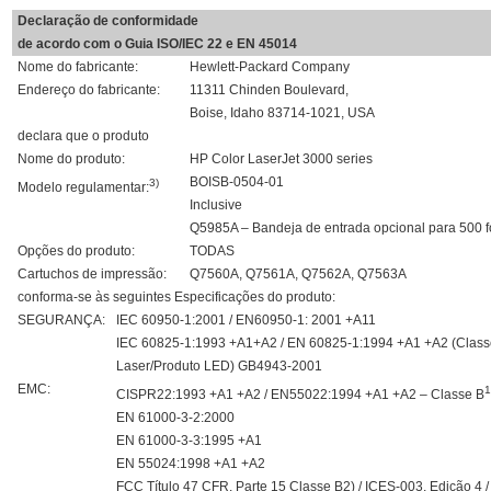
Declaração de conformidade
de acordo com o Guia ISO/IEC 22 e EN 45014
Nome do fabricante:
Hewlett-Packard Company
Endereço do fabricante:
11311 Chinden Boulevard,
Boise, Idaho 83714-1021, USA
declara que o produto
Nome do produto:
HP Color LaserJet 3000 series
BOISB-0504-01
3)
Modelo regulamentar:
Inclusive
Q5985A – Bandeja de entrada opcional para 500 f
Opções do produto:
TODAS
Cartuchos de impressão:
Q7560A, Q7561A, Q7562A, Q7563A
conforma-se às seguintes Especificações do produto:
SEGURANÇA:
IEC 60950-1:2001 / EN60950-1: 2001 +A11
IEC 60825-1:1993 +A1+A2 / EN 60825-1:1994 +A1 +A2 (Class
Laser/Produto LED) GB4943-2001
EMC:
1
CISPR22:1993 +A1 +A2 / EN55022:1994 +A1 +A2 – Classe B
EN 61000-3-2:2000
EN 61000-3-3:1995 +A1
EN 55024:1998 +A1 +A2
FCC Título 47 CFR, Parte 15 Classe B2) / ICES-003, Edição 4 /