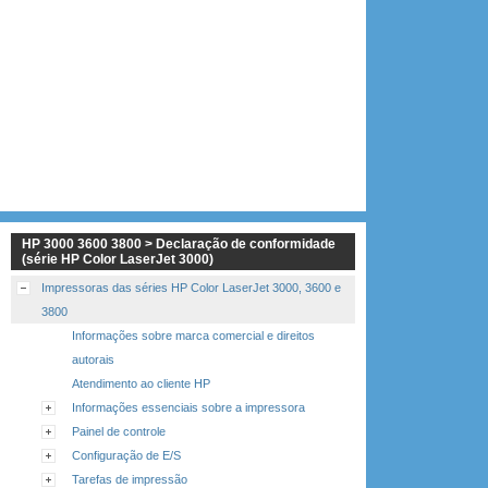
HP 3000 3600 3800 > Declaração de conformidade
(série HP Color LaserJet 3000)
Impressoras das séries HP Color LaserJet 3000, 3600 e
3800
Informações sobre marca comercial e direitos
autorais
Atendimento ao cliente HP
Informações essenciais sobre a impressora
Painel de controle
Configuração de E/S
Tarefas de impressão