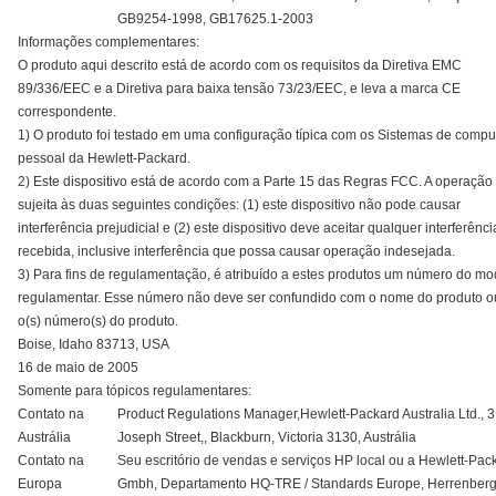
GB9254-1998, GB17625.1-2003
Informações complementares:
O produto aqui descrito está de acordo com os requisitos da Diretiva EMC
89/336/EEC e a Diretiva para baixa tensão 73/23/EEC, e leva a marca CE
correspondente.
1) O produto foi testado em uma configuração típica com os Sistemas de compu
pessoal da Hewlett-Packard.
2) Este dispositivo está de acordo com a Parte 15 das Regras FCC. A operação
sujeita às duas seguintes condições: (1) este dispositivo não pode causar
interferência prejudicial e (2) este dispositivo deve aceitar qualquer interferênci
recebida, inclusive interferência que possa causar operação indesejada.
3) Para fins de regulamentação, é atribuído a estes produtos um número do mo
regulamentar. Esse número não deve ser confundido com o nome do produto 
o(s) número(s) do produto.
Boise, Idaho 83713, USA
16 de maio de 2005
Somente para tópicos regulamentares:
Contato na
Product Regulations Manager,Hewlett-Packard Australia Ltd., 
Austrália
Joseph Street,, Blackburn, Victoria 3130, Austrália
Contato na
Seu escritório de vendas e serviços HP local ou a Hewlett-Pac
Europa
Gmbh, Departamento HQ-TRE / Standards Europe, Herrenber