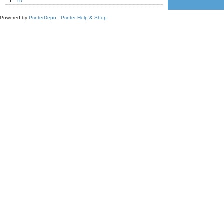
ru
Powered by
PrinterDepo - Printer Help & Shop