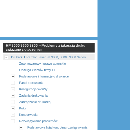
HP 3000 3600 3800 > Problemy z jakością druku
związane z otoczeniem
Drukarki HP Color LaserJet 3000, 3600 i 3800 Series
Znak towarowy i prawo autorskie
Obsługa klientów firmy HP
Podstawowe informacje o drukarce
Panel sterowania
Konfiguracja We/Wy
Zadania drukowania
Zarządzanie drukarką
Kolor
Konserwacja
Rozwiązywanie problemów
Podstawowa lista kontrolna rozwiązywania