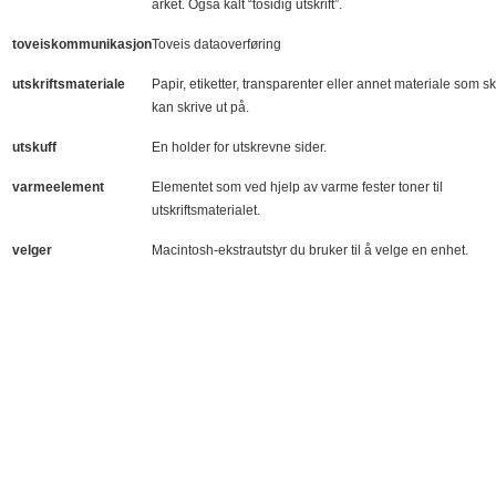
arket. Også kalt “tosidig utskrift”.
toveiskommunikasjon
Toveis dataoverføring
utskriftsmateriale
Papir, etiketter, transparenter eller annet materiale som s
kan skrive ut på.
utskuff
En holder for utskrevne sider.
varmeelement
Elementet som ved hjelp av varme fester toner til
utskriftsmaterialet.
velger
Macintosh-ekstrautstyr du bruker til å velge en enhet.