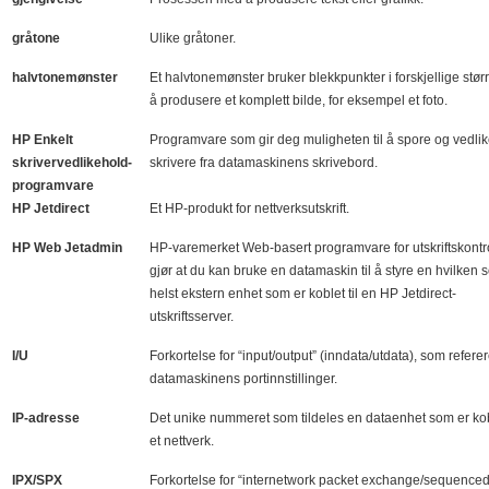
gråtone
Ulike gråtoner.
halvtonemønster
Et halvtonemønster bruker blekkpunkter i forskjellige større
å produsere et komplett bilde, for eksempel et foto.
HP Enkelt
Programvare som gir deg muligheten til å spore og vedli
skrivervedlikehold-
skrivere fra datamaskinens skrivebord.
programvare
HP Jetdirect
Et HP-produkt for nettverksutskrift.
HP Web Jetadmin
HP-varemerket Web-basert programvare for utskriftskontr
gjør at du kan bruke en datamaskin til å styre en hvilken
helst ekstern enhet som er koblet til en HP Jetdirect-
utskriftsserver.
I/U
Forkortelse for “input/output” (inndata/utdata), som referere
datamaskinens portinnstillinger.
IP-adresse
Det unike nummeret som tildeles en dataenhet som er kobl
et nettverk.
IPX/SPX
Forkortelse for “internetwork packet exchange/sequence