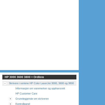
HP 3000 3600 3800 > Ordliste
Skrivere i seriene HP Color LaserJet 3000, 3600 og 3800
Informasjon om varemerker og opphavsrett
HP Customer Care
Grunnleggende om skriveren
Kontrollpanel