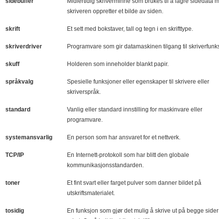
sidebuffer
Midlertidig skriverminne som brukes til å lagre sidedata 
skriveren oppretter et bilde av siden.
skrift
Et sett med bokstaver, tall og tegn i en skrifttype.
skriverdriver
Programvare som gir datamaskinen tilgang til skriverfunk
skuff
Holderen som inneholder blankt papir.
språkvalg
Spesielle funksjoner eller egenskaper til skrivere eller
skriverspråk.
standard
Vanlig eller standard innstilling for maskinvare eller
programvare.
systemansvarlig
En person som har ansvaret for et nettverk.
TCP/IP
En Internett-protokoll som har blitt den globale
kommunikasjonsstandarden.
toner
Et fint svart eller farget pulver som danner bildet på
utskriftsmaterialet.
tosidig
En funksjon som gjør det mulig å skrive ut på begge sider