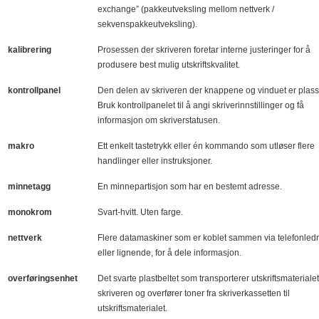
exchange” (pakkeutveksling mellom nettverk /
sekvenspakkeutveksling).
kalibrering
Prosessen der skriveren foretar interne justeringer for å
produsere best mulig utskriftskvalitet.
kontrollpanel
Den delen av skriveren der knappene og vinduet er plass
Bruk kontrollpanelet til å angi skriverinnstillinger og få
informasjon om skriverstatusen.
makro
Ett enkelt tastetrykk eller én kommando som utløser flere
handlinger eller instruksjoner.
minnetagg
En minnepartisjon som har en bestemt adresse.
monokrom
Svart-hvitt. Uten farge.
nettverk
Flere datamaskiner som er koblet sammen via telefonled
eller lignende, for å dele informasjon.
overføringsenhet
Det svarte plastbeltet som transporterer utskriftsmaterialet
skriveren og overfører toner fra skriverkassetten til
utskriftsmaterialet.