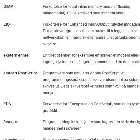
DIMM
Forkortelse for “dual inline memory module” (tosidig
minnemodul). Et lite kretskort med minnebrikker.
EIO
Forkortelse for “Enhanced Input/Output” (utvidet inndata/u
Et maskinvaregrensesnitt som brukes til å legge til en skri
nettverkskort, en harddisk eller andre tilleggsfunksjoner f
skrivere.
ekstern enhet
En tilleggsenhet, for eksempel en skriver, et modem eller 
lagringssystem, som fungerer sammen med en datamask
emulert PostScript
Programvare som emulerer Adobe PostScript, et
programmeringsspråk som beskriver utseendet på siden
skrives ut. Dette skriverspråket vises som “PS” på mange
menyer.
EPS
Forkortelse for “Encapsulated PostScript”, som er en type
grafikkfil.
fastvare
Programmeringsinstruksjoner som lagres i en skrivebesky
minneenhet i skriveren.
gjengivelse
Prosessen med å produsere tekst eller grafikk.