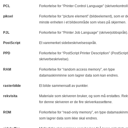
PCL
Forkortelse for “Printer Control Language” (skriverkontroll
piksel
Forkortelse for “picture element” (bildeelement), som er 
minste enheten i et bildeområde som vises på skjermen.
PJL
Forkortelse for “Printer Job Language” (skriverjobbspråk)
PostScript
Et varemerket sidebeskrivelsesspråk.
PPD
Forkortelse for “PostScript Printer Description” (PostScript
skriverbeskrivelse).
RAM
Forkortelse for “random access memory”, en type
datamaskinminne som lagrer data som kan endres.
rasterbilde
Et bilde sammensatt av punkter.
rekvisita
Materiale som skriveren bruker, og som må erstattes. Rek
for denne skriveren er de fire skriverkassettene.
ROM
Forkortelse for “read-only memory”, en type datamaskin
som lagrer data som ikke skal endres.